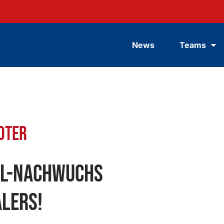
News
Teams
oter
ll-Nachwuchs
lers!