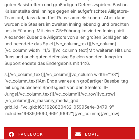
guten Basistreffern und großartigen Defensivspielen. Bastian
Kaiser stellte drei Innings gegen ein aufgefrischtes Alligators-
Team auf, dass dann fünf Runs sammeln konnte. Aber dann
wurden die Stealers im zweiten Inning lebendig und brachten
uns in Führung. Mit einer 7:5-Führung im vierten Inning hielt
Alexander Zuber die Alligators von allen großen Schlägen ab
und beendete das Spiel.[/vc_column_text][/vc_column]
[vc_column width=”1/3″][vc_column_text]Mit weiteren Hits und
Runs und auch guten defensive Spielen von den Jungs im
Support endete das Endergebnis mit 14:6.
s.[/vc_column_text][/vc_column][vc_column width=”1/3″]
[vc_column_text]Am Ende war es ein großartiger Baseballtag
mit unglaublichem Sportsgeist von den Stealers III-
Jungs[/vc_column_text][/vc_column][/vc_row][vc_row]
[vc_column][vc_masonry_media_grid
grid_id=”vc_gid:1631628820432-05995e4e-3479-9″
include=”9689,9690,9691,9692″][/vc_column][/vc_row]
FACEBOOK
EMAIL