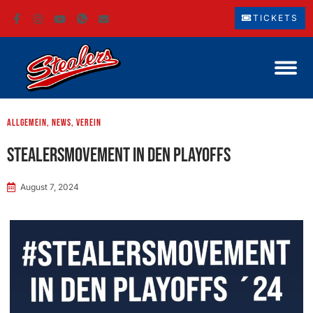
TICKETS
Allgemein
,
News
,
Verein
Stealersmovement in den PlayOffs
August 7, 2024