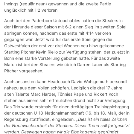
Innings (regulär neun) gewannen und die zweite Partie
unglücklich mit 1:2 verloren.
Auch bei den Paderborn Untouchables hatten die Stealers in
der Hinrunde dieser Saison mit 6:2 einen Sieg im zweiten Spiel
abringen können, nachdem das erste mit 4:14 verloren
gegangen war. Jetzt wird für das erste Spiel gegen die
Ostwestfalen der erst vor drei Wochen neu hinzugekommene
Starting Pitcher Kevin Riello zur Verfügung stehen, der zuletzt in
Bonn eine starke Vorstellung geboten hatte. Für das zweite
Match ist bei den Stealers wie üblich Darren Lauer als Starting
Pitcher vorgesehen.
Auch ansonsten kann Headcoach David Wohlgemuth personell
nahezu aus dem Vollen schöpfen. Lediglich die drei 17 Jahre
alten Talente Marc Harder, Tönnies Pape und Rickert Koch
stehen aus einem sehr erfreulichen Grund nicht zur Verfügung.
Das Trio wurde erstmals für einen dreitägigen Trainingslehrgang
der deutschen U-18-Nationalmannschaft (16. bis 18. Mai), der in
Regensburg stattfindet, eingeladen.
„
Dies ist ein tolles Zeichen
der Nachwuchsarbeit der Stealers. Dieser Trend soll fortgesetzt
werden. Deswegen haben wir die Elbakademie gegründet.