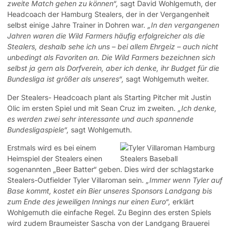
zweite Match gehen zu können“,
sagt David Wohlgemuth, der
Headcoach der Hamburg Stealers, der in der Vergangenheit
selbst einige Jahre Trainer in Dohren war.
„In den vergangenen
Jahren waren die Wild Farmers häufig erfolgreicher als die
Stealers, deshalb sehe ich uns – bei allem Ehrgeiz – auch nicht
unbedingt als Favoriten an. Die Wild Farmers bezeichnen sich
selbst ja gern als Dorfverein, aber ich denke, ihr Budget für die
Bundesliga ist größer als unseres“,
sagt Wohlgemuth weiter.
Der Stealers- Headcoach plant als Starting Pitcher mit Justin
Olic im ersten Spiel und mit Sean Cruz im zweiten.
„Ich denke,
es werden zwei sehr interessante und auch spannende
Bundesligaspiele“,
sagt Wohlgemuth.
Erstmals wird es bei einem
Heimspiel der Stealers einen
sogenannten „Beer Batter“ geben. Dies wird der schlagstarke
Stealers-Outfielder Tyler Villaroman sein.
„Immer wenn Tyler auf
Base kommt, kostet ein Bier unseres Sponsors Landgang bis
zum Ende des jeweiligen Innings nur einen Euro“,
erklärt
Wohlgemuth die einfache Regel. Zu Beginn des ersten Spiels
wird zudem Braumeister Sascha von der Landgang Brauerei