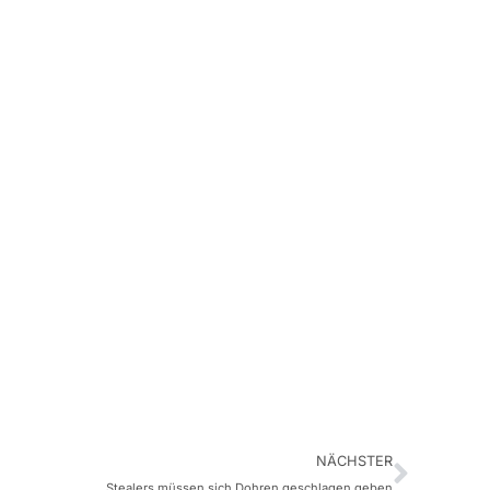
NÄCHSTER
Stealers müssen sich Dohren geschlagen geben