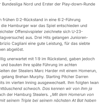
er Bundesliga Nord und Erster der Play-down-Runde
en frühen 0:2-Rückstand in eine 6:2-Führung
r die Hamburger war das Spiel entschieden und
eichster Offensivspieler zeichnete sich U-23-
hlagversuche) aus. Drei Hits gelangen Junioren-
rizio Cagliani eine gute Leistung, für das siebte
pen abgelöst.
öllig unerwartet mit 1:9 im Rückstand, gaben jedoch
s und bauten ihre späte Führung im achten
f Seiten der Stealers Marc Harder mit einem Homerun,
e gelang Brehan Murphy. Starting Pitcher Darren
ts im vierten Inning ausgewechselt. Ihm folgten Iwan
nttäuschend schwach. Das kennen wir von ihm ja
ach der Hamburg Stealers
. „Mit dem Homerun von
mit seinem Triple bei seinem nächsten At Bat haben