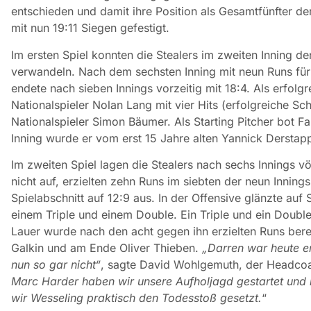
entschieden
und damit ihre Position als Gesamtfünfter d
mit nun 19:11 Siegen gefestigt.
Im ersten Spiel konnten die Stealers im zweiten Inning d
verwandeln. Nach dem sechsten Inning mit neun Runs fü
endete nach sieben Innings vorzeitig mit 18:4. Als erfolgr
Nationalspieler Nolan Lang mit vier Hits (erfolgreiche Sc
Nationalspieler Simon Bäumer. Als Starting Pitcher bot Fab
Inning wurde er vom erst 15 Jahre alten Yannick Derstap
Im zweiten Spiel lagen die Stealers nach sechs Innings v
nicht auf, erzielten zehn Runs im siebten der neun Inning
Spielabschnitt auf 12:9 aus. In der Offensive glänzte au
einem Triple und einem Double. Ein Triple und ein Doubl
Lauer wurde nach den acht gegen ihn erzielten Runs berei
Galkin und am Ende Oliver Thieben.
„Darren war heute e
nun so gar nicht“
, sagte David Wohlgemuth, der Headco
Marc Harder haben wir unsere Aufholjagd gestartet und 
wir Wesseling praktisch den Todesstoß gesetzt.
“