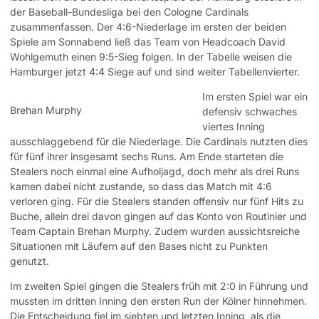
der Baseball-Bundesliga bei den Cologne Cardinals
zusammenfassen. Der 4:6-Niederlage im ersten der beiden
Spiele am Sonnabend ließ das Team von Headcoach David
Wohlgemuth einen 9:5-Sieg folgen. In der Tabelle weisen die
Hamburger jetzt 4:4 Siege auf und sind weiter Tabellenvierter.
Im ersten Spiel war ein
Brehan Murphy
defensiv schwaches
viertes Inning
ausschlaggebend für die Niederlage. Die Cardinals nutzten dies
für fünf ihrer insgesamt sechs Runs. Am Ende starteten die
Stealers noch einmal eine Aufholjagd, doch mehr als drei Runs
kamen dabei nicht zustande, so dass das Match mit 4:6
verloren ging. Für die Stealers standen offensiv nur fünf Hits zu
Buche, allein drei davon gingen auf das Konto von Routinier und
Team Captain Brehan Murphy. Zudem wurden aussichtsreiche
Situationen mit Läufern auf den Bases nicht zu Punkten
genutzt.
Im zweiten Spiel gingen die Stealers früh mit 2:0 in Führung und
mussten im dritten Inning den ersten Run der Kölner hinnehmen.
Die Entscheidung fiel im siebten und letzten Inning, als die