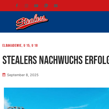
ElbAkademie
,
U 15
,
U 18
Stealers Nachwuchs erfol
September 8, 2025