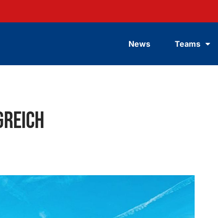
News
Teams
greich