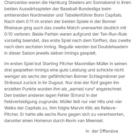
Chancenlos waren die Hamburg Stealers am Sonnabend in ihren
beiden Auswärtsspielen der Baseball-Bundesliga beim
amtierenden Nordmeister und Tabellenführer Bonn Capitals.
Nach dem 0:11 im ersten der beiden Spiele in der Bonner
Rheinaue ging auch das zweite Match unerwartet deutlich mit
0:10 verloren. Beide Partien waren aufgrund der Ten-Run-Rule
vorzeitig beendet, das erste Spiel nach dem fünften, das zweite
nach dem sechsten Inning. Regulär werden bei Doubleheadern
in dieser Saison jeweils sieben Innings gespielt.
Im ersten Spiel bot Starting Pitcher Maximilian Müller in seinen
drei gespielten Innings eine gute Leistung und schickte nicht
weniger als sechs der gefährlichen Bonner Schlagmänner per
Strikeout zurück in ihr Dugout. Nur drei der fünf gegen ihn
erzielten Punkte wurden ihm als „earned runs“ angerechnet.
Den beiden anderen lagen Fehler (Errors) in der
Feldverteidigung zugrunde. Müller ließ nur vier Hits und vier
Walks der Capitals zu. Ihm folgte Marvin Kilic als Relieve-
Pitcher. Er hatte alle sechs Runs gegen sich zu verantworten,
darunter einen Homerun durch Kevin van Meensel.
In der Offensive