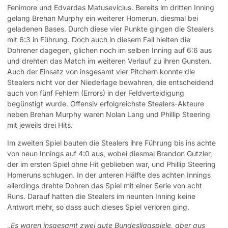
Fenimore und Edvardas Matusevicius. Bereits im dritten Inning
gelang Brehan Murphy ein weiterer Homerun, diesmal bei
geladenen Bases. Durch diese vier Punkte gingen die Stealers
mit 6:3 in Führung. Doch auch in diesem Fall hielten die
Dohrener dagegen, glichen noch im selben Inning auf 6:6 aus
und drehten das Match im weiteren Verlauf zu ihren Gunsten.
Auch der Einsatz von insgesamt vier Pitchern konnte die
Stealers nicht vor der Niederlage bewahren, die entscheidend
auch von fünf Fehlern (Errors) in der Feldverteidigung
begünstigt wurde. Offensiv erfolgreichste Stealers-Akteure
neben Brehan Murphy waren Nolan Lang und Phillip Steering
mit jeweils drei Hits.
Im zweiten Spiel bauten die Stealers ihre Führung bis ins achte
von neun Innings auf 4:0 aus, wobei diesmal Brandon Gutzler,
der im ersten Spiel ohne Hit geblieben war, und Phillip Steering
Homeruns schlugen. In der unteren Hälfte des achten Innings
allerdings drehte Dohren das Spiel mit einer Serie von acht
Runs. Darauf hatten die Stealers im neunten Inning keine
Antwort mehr, so dass auch dieses Spiel verloren ging.
„Es waren insgesamt zwei gute Bundesligaspiele, aber aus