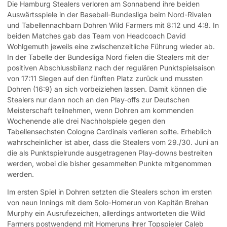
Die Hamburg Stealers verloren am Sonnabend ihre beiden
Auswärtsspiele in der Baseball-Bundesliga beim Nord-Rivalen
und Tabellennachbarn Dohren Wild Farmers mit 8:12 und 4:8. In
beiden Matches gab das Team von Headcoach David
Wohlgemuth jeweils eine zwischenzeitliche Führung wieder ab.
In der Tabelle der Bundesliga Nord fielen die Stealers mit der
positiven Abschlussbilanz nach der regulären Punktspielsaison
von 17:11 Siegen auf den fünften Platz zurück und mussten
Dohren (16:9) an sich vorbeiziehen lassen. Damit können die
Stealers nur dann noch an den Play-offs zur Deutschen
Meisterschaft teilnehmen, wenn Dohren am kommenden
Wochenende alle drei Nachholspiele gegen den
Tabellensechsten Cologne Cardinals verlieren sollte. Erheblich
wahrscheinlicher ist aber, dass die Stealers vom 29./30. Juni an
die als Punktspielrunde ausgetragenen Play-downs bestreiten
werden, wobei die bisher gesammelten Punkte mitgenommen
werden.
Im ersten Spiel in Dohren setzten die Stealers schon im ersten
von neun Innings mit dem Solo-Homerun von Kapitän Brehan
Murphy ein Ausrufezeichen, allerdings antworteten die Wild
Farmers postwendend mit Homeruns ihrer Topspieler Caleb