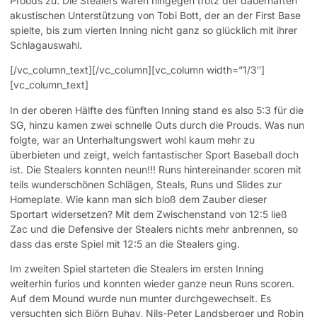
Prouds zu. Die Stealers waren hingegen trotz der dauerhaften
akustischen Unterstützung von Tobi Bott, der an der First Base
spielte, bis zum vierten Inning nicht ganz so glücklich mit ihrer
Schlagauswahl.
[/vc_column_text][/vc_column][vc_column width=”1/3″]
[vc_column_text]
In der oberen Hälfte des fünften Inning stand es also 5:3 für die
SG, hinzu kamen zwei schnelle Outs durch die Prouds. Was nun
folgte, war an Unterhaltungswert wohl kaum mehr zu
überbieten und zeigt, welch fantastischer Sport Baseball doch
ist. Die Stealers konnten neun!!! Runs hintereinander scoren mit
teils wunderschönen Schlägen, Steals, Runs und Slides zur
Homeplate. Wie kann man sich bloß dem Zauber dieser
Sportart widersetzen? Mit dem Zwischenstand von 12:5 ließ
Zac und die Defensive der Stealers nichts mehr anbrennen, so
dass das erste Spiel mit 12:5 an die Stealers ging.
Im zweiten Spiel starteten die Stealers im ersten Inning
weiterhin furios und konnten wieder ganze neun Runs scoren.
Auf dem Mound wurde nun munter durchgewechselt. Es
versuchten sich Björn Buhay, Nils-Peter Landsberger und Robin