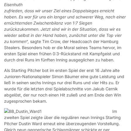
zufrieden, dass wir unser Ziel eines Doppelsieges erreicht
haben. Es war für uns ein langer und schwerer Weg, nach einer
ernüchternden Zwischenbilanz von 1:7 Siegen
zurückzukommen. Jetzt sind wir in der Situation, dass wir es
wieder selbst in der Hand haben, zunächst unter die Top vier
zu kommen“,
sagte Tim Crow, der Headcoach der Hamburg
Stealers. Besonders hob er die Moral seines Teams hervor, im
ersten Spiel einen frühen 0:3-Rückstand mit Kampfgeist und
durch drei Runs im fünften Inning ausgeglichen zu haben.
Als Starting Pitcher bot im ersten Spiel der erst 16 Jahre alte
Junioren-Nationalspieler Simon Bäumer eine gute Leistung und
ließ in seinen sechs Innings nur drei Runs und vier Hits zu. Er
wurde für die letzten drei Spielabschnitte von Jakub Cernik
abgelöst, der nur noch einen Hit zuließ und am Ende den Win
zugesprochen bekam.
Im
zweiten Spiel zeigte über die regulären neun Innings Starting
Pitcher Dustin Ward erneut eine überzeugenden Vorstellung.
Gleich neun gegnerische Schlagmänner schickte er per