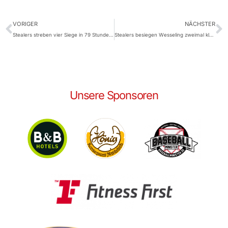
VORIGER
NÄCHSTER
Stealers streben vier Siege in 79 Stunden an
Stealers besiegen Wesseling zweimal klar – Erster Homerun für Talent Marc Harder
Unsere Sponsoren