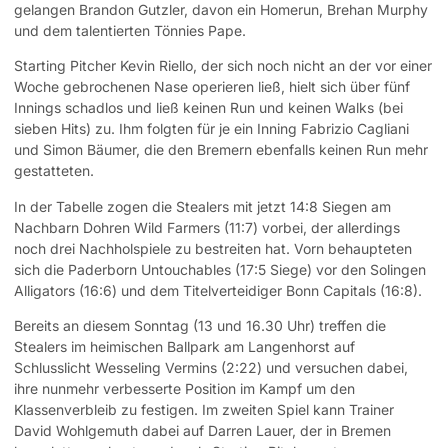
gelangen Brandon Gutzler, davon ein Homerun, Brehan Murphy
und dem talentierten Tönnies Pape.
Starting Pitcher Kevin Riello, der sich noch nicht an der vor einer
Woche gebrochenen Nase operieren ließ, hielt sich über fünf
Innings schadlos und ließ keinen Run und keinen Walks (bei
sieben Hits) zu. Ihm folgten für je ein Inning Fabrizio Cagliani
und Simon Bäumer, die den Bremern ebenfalls keinen Run mehr
gestatteten.
In der Tabelle zogen die Stealers mit jetzt 14:8 Siegen am
Nachbarn Dohren Wild Farmers (11:7) vorbei, der allerdings
noch drei Nachholspiele zu bestreiten hat. Vorn behaupteten
sich die Paderborn Untouchables (17:5 Siege) vor den Solingen
Alligators (16:6) und dem Titelverteidiger Bonn Capitals (16:8).
Bereits an diesem Sonntag (13 und 16.30 Uhr) treffen die
Stealers im heimischen Ballpark am Langenhorst auf
Schlusslicht Wesseling Vermins (2:22) und versuchen dabei,
ihre nunmehr verbesserte Position im Kampf um den
Klassenverbleib zu festigen. Im zweiten Spiel kann Trainer
David Wohlgemuth dabei auf Darren Lauer, der in Bremen