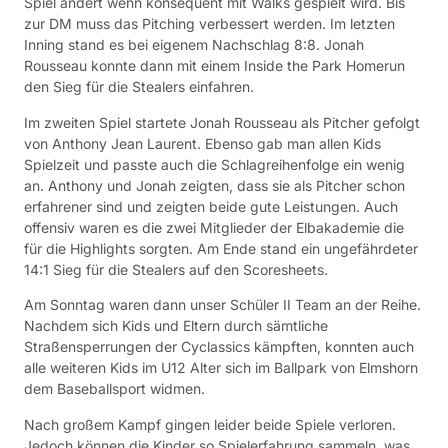
Spiel ändert wenn konsequent mit Walks gespielt wird. Bis
zur DM muss das Pitching verbessert werden. Im letzten
Inning stand es bei eigenem Nachschlag 8:8. Jonah
Rousseau konnte dann mit einem Inside the Park Homerun
den Sieg für die Stealers einfahren.
Im zweiten Spiel startete Jonah Rousseau als Pitcher gefolgt
von Anthony Jean Laurent. Ebenso gab man allen Kids
Spielzeit und passte auch die Schlagreihenfolge ein wenig
an. Anthony und Jonah zeigten, dass sie als Pitcher schon
erfahrener sind und zeigten beide gute Leistungen. Auch
offensiv waren es die zwei Mitglieder der Elbakademie die
für die Highlights sorgten. Am Ende stand ein ungefährdeter
14:1 Sieg für die Stealers auf den Scoresheets.
Am Sonntag waren dann unser Schüler II Team an der Reihe.
Nachdem sich Kids und Eltern durch sämtliche
Straßensperrungen der Cyclassics kämpften, konnten auch
alle weiteren Kids im U12 Alter sich im Ballpark von Elmshorn
dem Baseballsport widmen.
Nach großem Kampf gingen leider beide Spiele verloren.
Jedoch können die Kinder so Spielerfahrung sammeln, was