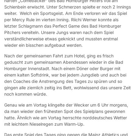
harten „Comebacker“ des Bad Homburger Hitters voll am
Schienbein erwischt. Unter Schmerzen spielte er noch 2 Innings
weiter.
Welch ein Sportsgeist. Am Ende verloren wir das Spiel
per Mercy Rule im vierten Inning. Riichi Werner konnte als
letzter Schlagmann das Perfect Game des Bad Homburger
Pitchers vereiteln. Unsere Jungs waren nach dem Spiel
verständlicherweise etwas geknickt und mussten erstmal
wieder ein bisschen aufgebaut werden.
Nach der gemeinsamen Fahrt zum Hotel, ging es frisch
geduscht zum gemeinsamen Abendessen wieder in die Bad
Homburger Innenstadt. Nach einem Döner oder Burger mit
einem kalten Softdrink, war bei jedem Jungdieb und auch bei
den Coaches die Anstrengung des Tages zu spüren und so
gingen alle ziemlich zeitig ins Bett, wohlwissend das unsere Zeit
noch kommen würde.
Genau wie am Vortag klingelte der Wecker um 6 Uhr morgens,
da man wieder den frühesten Spot des Spielplans gewonnen
hatte. Ähnlich wie am Vortag herrschte norddeutsches Wetter
mit leichtem Nieselregen zum Warm-Up.
Das erste Spiel des Tages ging gegen die Mainz Athletics und