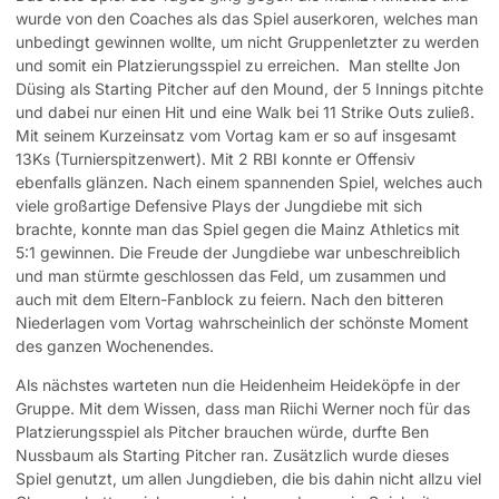
wurde von den Coaches als das Spiel auserkoren, welches man
unbedingt gewinnen wollte, um nicht Gruppenletzter zu werden
und somit ein Platzierungsspiel zu erreichen.
Man stellte Jon
Düsing als Starting Pitcher auf den Mound, der 5 Innings pitchte
und dabei nur einen Hit und eine Walk bei 11 Strike Outs zuließ.
Mit seinem Kurzeinsatz vom Vortag kam er so auf insgesamt
13Ks (Turnierspitzenwert). Mit 2 RBI konnte er Offensiv
ebenfalls glänzen. Nach einem spannenden Spiel, welches auch
viele großartige Defensive Plays der Jungdiebe mit sich
brachte, konnte man das Spiel gegen die Mainz Athletics mit
5:1 gewinnen. Die Freude der Jungdiebe war unbeschreiblich
und man stürmte geschlossen das Feld, um zusammen und
auch mit dem Eltern-Fanblock zu feiern. Nach den bitteren
Niederlagen vom Vortag wahrscheinlich der schönste Moment
des ganzen Wochenendes.
Als nächstes warteten nun die Heidenheim Heideköpfe in der
Gruppe. Mit dem Wissen, dass man Riichi Werner noch für das
Platzierungsspiel als Pitcher brauchen würde, durfte Ben
Nussbaum als Starting Pitcher ran. Zusätzlich wurde dieses
Spiel genutzt, um allen Jungdieben, die bis dahin nicht allzu viel