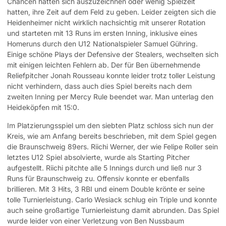
Chancen hatten sich auszuzeichnen oder wenig Spielzeit
hatten, ihre Zeit auf dem Feld zu geben. Leider zeigten sich die
Heidenheimer nicht wirklich nachsichtig mit unserer Rotation
und starteten mit 13 Runs im ersten Inning, inklusive eines
Homeruns durch den U12 Nationalspieler Samuel Gühring.
Einige schöne Plays der Defensive der Stealers, wechselten sich
mit einigen leichten Fehlern ab. Der für Ben übernehmende
Reliefpitcher Jonah Rousseau konnte leider trotz toller Leistung
nicht verhindern, dass auch dies Spiel bereits nach dem
zweiten Inning per Mercy Rule beendet war. Man unterlag den
Heideköpfen mit 15:0.
Im Platzierungsspiel um den siebten Platz schloss sich nun der
Kreis, wie am Anfang bereits beschrieben, mit dem Spiel gegen
die Braunschweig 89ers. Riichi Werner, der wie Felipe Roller sein
letztes U12 Spiel absolvierte, wurde als Starting Pitcher
aufgestellt. Riichi pitchte alle 5 Innings durch und ließ nur 3
Runs für Braunschweig zu. Offensiv konnte er ebenfalls
brillieren. Mit 3 Hits, 3 RBI und einem Double krönte er seine
tolle Turnierleistung. Carlo Wesiack schlug ein Triple und konnte
auch seine großartige Turnierleistung damit abrunden. Das Spiel
wurde leider von einer Verletzung von Ben Nussbaum