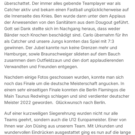
überschattet. Der immer alles gebende Teamplayer war als
Catcher aktiv und bekam einen Fastball unglücklicherweise auf
die Innenseite des Knies. Ben wurde dann unter dem Applaus
der Anwesenden von den Sanitätern aus dem Dougout geführt.
Gott sei Dank stellte sich im Nachgang heraus, dass weder
Bänder noch Knochen beschädigt sind. Carlo übernahm für ihn
als Catcher und unsere Jungs konnten das Spiel mit 7:3
gewinnen. Der Jubel kannte nun keine Grenzen mehr und
Hamburger, sowie Braunschweiger slideten auf dem Bauch
zusammen dem Outfieldzaun und den dort applaudierenden
Verwandten und Freunden entgegen.
Nachdem einige Fotos geschossen wurden, konnte man sich
noch das Finale um die deutsche Meisterschaft angucken. In
einem sehr einseitigen Finale konnten die Berlin Flamingos die
Main Taunus Redwings schlagen und sind verdienter deutscher
Meister 2022 geworden.
Glückwunsch nach Berlin.
Auf einer kurzweiligen Siegerehrung wurden nicht nur alle
Teams geehrt, sondern auch die U12 Europameister. Einer von
Ihnen war Jon Düsing aus unserem Team. Mit Urkunden und
wundervollen Eindrücken ausgestattet ging es nun auf die lange