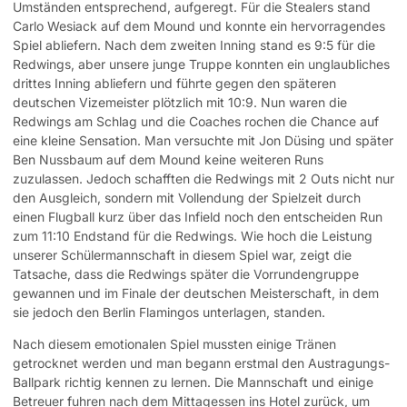
Umständen entsprechend, aufgeregt. Für die Stealers stand
Carlo Wesiack auf dem Mound und konnte ein hervorragendes
Spiel abliefern. Nach dem zweiten Inning stand es 9:5 für die
Redwings, aber unsere junge Truppe konnten ein unglaubliches
drittes Inning abliefern und führte gegen den späteren
deutschen Vizemeister plötzlich mit 10:9. Nun waren die
Redwings am Schlag und die Coaches rochen die Chance auf
eine kleine Sensation. Man versuchte mit Jon Düsing und später
Ben Nussbaum auf dem Mound keine weiteren Runs
zuzulassen. Jedoch schafften die Redwings mit 2 Outs nicht nur
den Ausgleich, sondern mit Vollendung der Spielzeit durch
einen Flugball kurz über das Infield noch den entscheiden Run
zum 11:10 Endstand für die Redwings. Wie hoch die Leistung
unserer Schülermannschaft in diesem Spiel war, zeigt die
Tatsache, dass die Redwings später die Vorrundengruppe
gewannen und im Finale der deutschen Meisterschaft, in dem
sie jedoch den Berlin Flamingos unterlagen, standen.
Nach diesem emotionalen Spiel mussten einige Tränen
getrocknet werden und man begann erstmal den Austragungs-
Ballpark richtig kennen zu lernen. Die Mannschaft und einige
Betreuer fuhren nach dem Mittagessen ins Hotel zurück, um