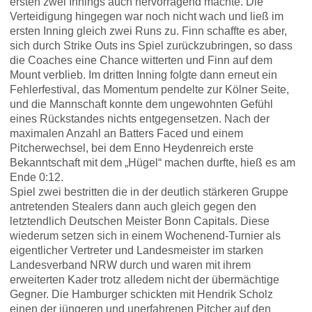
ersten zwei Innings auch hervorragend machte. Die
Verteidigung hingegen war noch nicht wach und ließ im
ersten Inning gleich zwei Runs zu. Finn schaffte es aber,
sich durch Strike Outs ins Spiel zurückzubringen, so dass
die Coaches eine Chance witterten und Finn auf dem
Mount verblieb. Im dritten Inning folgte dann erneut ein
Fehlerfestival, das Momentum pendelte zur Kölner Seite,
und die Mannschaft konnte dem ungewohnten Gefühl
eines Rückstandes nichts entgegensetzen. Nach der
maximalen Anzahl an Batters Faced und einem
Pitcherwechsel, bei dem Enno Heydenreich erste
Bekanntschaft mit dem „Hügel“ machen durfte, hieß es am
Ende 0:12.
Spiel zwei bestritten die in der deutlich stärkeren Gruppe
antretenden Stealers dann auch gleich gegen den
letztendlich Deutschen Meister Bonn Capitals. Diese
wiederum setzen sich in einem Wochenend-Turnier als
eigentlicher Vertreter und Landesmeister im starken
Landesverband NRW durch und waren mit ihrem
erweiterten Kader trotz alledem nicht der übermächtige
Gegner. Die Hamburger schickten mit Hendrik Scholz
einen der jüngeren und unerfahrenen Pitcher auf den