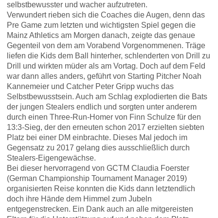
selbstbewusster und wacher aufzutreten.
Verwundert rieben sich die Coaches die Augen, denn das
Pre Game zum letzten und wichtigsten Spiel gegen die
Mainz Athletics am Morgen danach, zeigte das genaue
Gegenteil von dem am Vorabend Vorgenommenen. Träge
liefen die Kids dem Ball hinterher, schlenderten von Drill zu
Drill und wirkten müder als am Vortag. Doch auf dem Feld
war dann alles anders, geführt von Starting Pitcher Noah
Kannemeier und Catcher Peter Gripp wuchs das
Selbstbewusstsein. Auch am Schlag explodierten die Bats
der jungen Stealers endlich und sorgten unter anderem
durch einen Three-Run-Homer von Finn Schulze für den
13:3-Sieg, der den erneuten schon 2017 erzielten siebten
Platz bei einer DM einbrachte. Dieses Mal jedoch im
Gegensatz zu 2017 gelang dies ausschließlich durch
Stealers-Eigengewächse.
Bei dieser hervorragend von GCTM Claudia Foerster
(German Championship Tournament Manager 2019)
organisierten Reise konnten die Kids dann letztendlich
doch ihre Hände dem Himmel zum Jubeln
entgegenstrecken. Ein Dank auch an alle mitgereisten