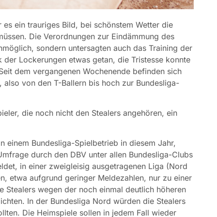
 es ein trauriges Bild, bei schönstem Wetter die
 müssen. Die Verordnungen zur Eindämmung des
unmöglich, sondern untersagten auch das Training der
k der Lockerungen etwas getan, die Tristesse konnte
 Seit dem vergangenen Wochenende befinden sich
, also von den T-Ballern bis hoch zur Bundesliga-
eler, die noch nicht den Stealers angehören, ein
an einem Bundesliga-Spielbetrieb in diesem Jahr,
r Umfrage durch den DBV unter allen Bundesliga-Clubs
eldet, in einer zweigleisig ausgetragenen Liga (Nord
en, etwa aufgrund geringer Meldezahlen, nur zu einer
e Stealers wegen der noch einmal deutlich höheren
chten. In der Bundesliga Nord würden die Stealers
llten. Die Heimspiele sollen in jedem Fall wieder