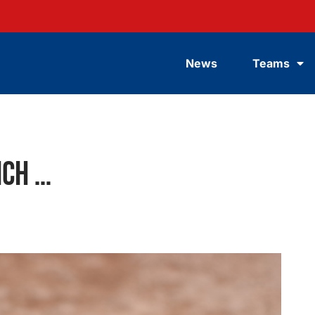
News
Teams
ich …