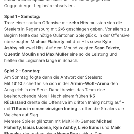
Guggenberger Legionäre absolviert.
Spiel 1 – Samstag:
Trotz einer starken Offensive mit
zehn Hits
mussten sich die
Stealers in Regensburg mit
2:6
geschlagen geben. Vor allem zu
Beginn fehlte das nötige Quäntchen Spielglück. In der Offensive
überzeugten
Michael Flaherty
mit drei Hits sowie
Kyle
Ashby
mit zwei Hits. Auf dem Mound zeigten
Sean Fekete,
Quentin Moulin und Max Müller
eine solide Leistung und
hielten die Legionäre lange in Schach.
Spiel 2 – Sonntag:
Am Sonntag folgte dann die Antwort der Stealers:
Mit
13:10
sicherten sie sich in der
Armin-Wolf-Arena
den
Ausgleich in der Serie. Dabei bewies das Team eine
beeindruckende Moral. Nach einem frühen
1:5-
Rückstand
drehte die Offensive im dritten Inning richtig auf –
mit
11 Runs in einem einzigen Inning
stellten die Stealers die
Weichen auf Sieg.
Mehrere Spieler glänzten mit Multi-Hit-Games:
Michael
Flaherty, Isaias Lucena, Kyle Ashby, Livio Bundi
und
Maik
Ehmcke
, der zudem einen
Home Run
schlug. Den