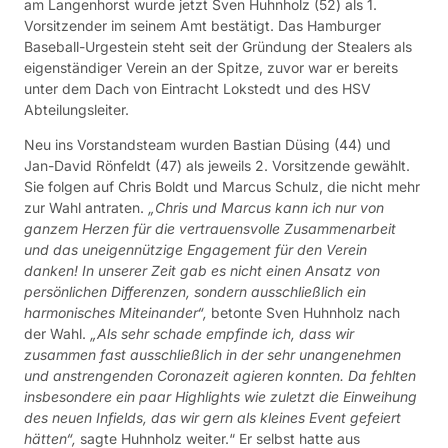
am Langenhorst wurde jetzt Sven Huhnholz (52) als 1.
Vorsitzender im seinem Amt bestätigt. Das Hamburger
Baseball-Urgestein steht seit der Gründung der Stealers als
eigenständiger Verein an der Spitze, zuvor war er bereits
unter dem Dach von Eintracht Lokstedt und des HSV
Abteilungsleiter.
Neu ins Vorstandsteam wurden Bastian Düsing (44) und
Jan-David Rönfeldt (47) als jeweils 2. Vorsitzende gewählt.
Sie folgen auf Chris Boldt und Marcus Schulz, die nicht mehr
zur Wahl antraten.
„Chris und Marcus kann ich nur von
ganzem Herzen für die vertrauensvolle Zusammenarbeit
und das uneigennützige Engagement für den Verein
danken! In unserer Zeit gab es nicht einen Ansatz von
persönlichen Differenzen, sondern ausschließlich ein
harmonisches Miteinander“,
betonte Sven Huhnholz nach
der Wahl.
„Als sehr schade empfinde ich, dass wir
zusammen fast ausschließlich in der sehr unangenehmen
und anstrengenden Coronazeit agieren konnten. Da fehlten
insbesondere ein paar Highlights wie zuletzt die Einweihung
des neuen Infields, das wir gern als kleines Event gefeiert
hätten“,
sagte Huhnholz weiter.“ Er selbst hatte aus