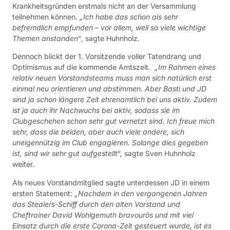
Krankheitsgründen erstmals nicht an der Versammlung
teilnehmen können.
„Ich habe das schon als sehr
befremdlich empfunden – vor allem, weil so viele wichtige
Themen anstanden“
, sagte Huhnholz.
Dennoch blickt der 1. Vorsitzende voller Tatendrang und
Optimismus auf die kommende Amtszeit
.
„
Im Rahmen eines
relativ neuen Vorstandsteams muss man sich nat
ü
rlich erst
einmal neu orientieren und abstimmen. Aber Basti und JD
sind ja schon l
ä
ngere Zeit ehrenamtlich bei uns aktiv. Zudem
ist ja auch ihr Nachwuchs bei aktiv, sodass sie im
Clubgeschehen schon sehr gut vernetzt sind. Ich freue mich
sehr, dass die beiden, aber auch viele andere, sich
uneigennützig im Club engagieren. Solange dies gegeben
ist, sind wir sehr gut aufgestellt“,
sagte Sven Huhnholz
weiter.
Als neues Vorstandmitglied sagte unterdessen JD in einem
ersten Statement:
„Nachdem in den vergangenen Jahren
das Stealers-Schiff durch den alten Vorstand und
Cheftrainer David Wohlgemuth bravourös und mit viel
Einsatz durch die erste Corona-Zeit gesteuert wurde, ist es