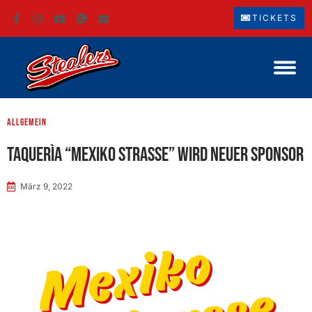
TICKETS
Allgemein
Taquerìa “Mexiko Strasse” wird neuer Sponsor
März 9, 2022