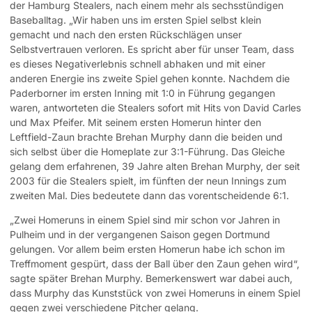
der Hamburg Stealers, nach einem mehr als sechsstündigen
Baseballtag. „Wir haben uns im ersten Spiel selbst klein
gemacht und nach den ersten Rückschlägen unser
Selbstvertrauen verloren. Es spricht aber für unser Team, dass
es dieses Negativerlebnis schnell abhaken und mit einer
anderen Energie ins zweite Spiel gehen konnte. Nachdem die
Paderborner im ersten Inning mit 1:0 in Führung gegangen
waren, antworteten die Stealers sofort mit Hits von David Carles
und Max Pfeifer. Mit seinem ersten Homerun hinter den
Leftfield-Zaun brachte Brehan Murphy dann die beiden und
sich selbst über die Homeplate zur 3:1-Führung. Das Gleiche
gelang dem erfahrenen, 39 Jahre alten Brehan Murphy, der seit
2003 für die Stealers spielt, im fünften der neun Innings zum
zweiten Mal. Dies bedeutete dann das vorentscheidende 6:1.
„Zwei Homeruns in einem Spiel sind mir schon vor Jahren in
Pulheim und in der vergangenen Saison gegen Dortmund
gelungen. Vor allem beim ersten Homerun habe ich schon im
Treffmoment gespürt, dass der Ball über den Zaun gehen wird“,
sagte später Brehan Murphy. Bemerkenswert war dabei auch,
dass Murphy das Kunststück von zwei Homeruns in einem Spiel
gegen zwei verschiedene Pitcher gelang.