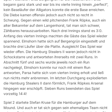
begann ganz stark und war bis ins vierte Inning hinein „perfect“,
kein Baseläufer der Alligators konnte die erste Base erreichen.
Die Diebe kamen offensiv jedoch auch nicht so recht in
Schwung. Gegen einen wild pitchenden Frank Röpke, auch ein
alter Bekannter auf dem Langenhorst, tat man sich schwer,
Zählbares herauszuarbeiten. Nach drei Innings stand es 3:0.
Anfang des vierten Innings machten die Gäste das Spiel wieder
spannend. Elmshorn hatte sich auf Bergengrün eingestellt und
brachte drei Läufer über die Platte. Ausgleich! Das Spiel war
wieder offen. Die Hamburg Stealers II waren jedoch nicht in
Schockstarre und antworteten ihrerseits mit zwei Runs. In
Abschnitt fünf und sechs wurde jeweils noch ein Run
nachgelegt, Elmshorn konnte nur noch mit einem Run
antworten, Parsa hatte sich vom vierten Inning erholt und ließ
nun nichts mehr anbrennen. Im letzten Durchgang explodierten
die Hamburg Stealers II dann förmlich, Frank Röpkes Arsenal
hingegen war erschöpft. Sieben Runs beendeten das Spiel
vorzeitig 14:4!
Spiel 2 startete Stefan Kruse für die Hamburger auf dem
Mound. Und auch er tat sich gegen sein ehemaliges Team nicht