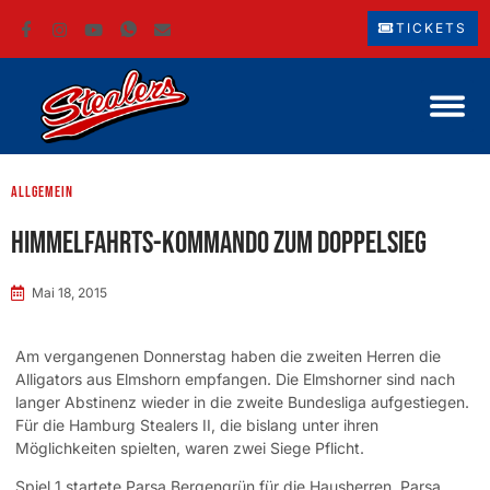
TICKETS
Allgemein
Himmelfahrts-Kommando zum Doppelsieg
Mai 18, 2015
Am vergangenen Donnerstag haben die zweiten Herren die
Alligators aus Elmshorn empfangen. Die Elmshorner sind nach
langer Abstinenz wieder in die zweite Bundesliga aufgestiegen.
Für die Hamburg Stealers II, die bislang unter ihren
Möglichkeiten spielten, waren zwei Siege Pflicht.
Spiel 1 startete Parsa Bergengrün für die Hausherren. Parsa