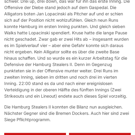
schwer. Drei up, drei down, das war für ihn das erste Inning. Die
Offensive der Diebe stand jedoch auf dem Gaspedal. Die
Alligators boten Jan Lopacinski als Pitcher auf und er schien
sich auf der Position nicht wohlzufühlen. Gleich neun Runs
konnte Hamburg im ersten Inning punkten. Und gleich sieben
Walks hatte Lopacinski spendiert. Kruse hatte die lange Pause
nicht geschadet. Zwar gab er zwei Hits ab – insgesamt wurden
es im Spielverlauf vier – aber eine Gefahr konnte sich daraus
nicht ergeben. Kein Alligator sollte es über die zweite Base
hinaus schaffen. Und so wurde es ein kurzer Arbeitstag für die
Defensive der Hamburg Stealers II. Denn im Gegenzug
punkteten sie in der Offensive munter weiter. Drei Runs im
zweiten Inning, sieben im dritten und noch drei im vierten
Inning. 22:00 stand es da und nach einer ereignislosen
Verteidigung in der oberen Hälfte des fünften Innings (Zwei
Strikeouts und ein Lineout) endete auch dieses Spiel vorzeitig.
Die Hamburg Stealers II konnten die Bilanz nun ausgleichen.
Nächster Gegner sind die Bremen Dockers. Auch hier sind zwei
Siege Pflichtprogramm.