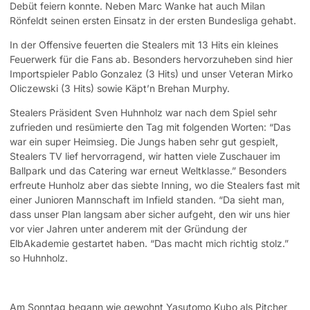
Debüt feiern konnte. Neben Marc Wanke hat auch Milan
Rönfeldt seinen ersten Einsatz in der ersten Bundesliga gehabt.
In der Offensive feuerten die Stealers mit 13 Hits ein kleines
Feuerwerk für die Fans ab. Besonders hervorzuheben sind hier
Importspieler Pablo Gonzalez (3 Hits) und unser Veteran Mirko
Oliczewski (3 Hits) sowie Käpt’n Brehan Murphy.
Stealers Präsident Sven Huhnholz war nach dem Spiel sehr
zufrieden und resümierte den Tag mit folgenden Worten: “Das
war ein super Heimsieg. Die Jungs haben sehr gut gespielt,
Stealers TV lief hervorragend, wir hatten viele Zuschauer im
Ballpark und das Catering war erneut Weltklasse.” Besonders
erfreute Hunholz aber das siebte Inning, wo die Stealers fast mit
einer Junioren Mannschaft im Infield standen. “Da sieht man,
dass unser Plan langsam aber sicher aufgeht, den wir uns hier
vor vier Jahren unter anderem mit der Gründung der
ElbAkademie gestartet haben. “Das macht mich richtig stolz.”
so Huhnholz.
Am Sonntag begann wie gewohnt Yasutomo Kubo als Pitcher