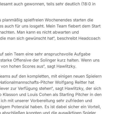
allesamt auch gewonnen, teils sehr deutlich (18:0 in
 planmäßig spielfreien Wochenendes starten die
s es auch für uns losgeht. Mein Team fiebert dem Start
hnachten. Man kann es nicht abwarten und
, die man sich gewünscht hat“, beschreibt Headcoach
auf sein Team eine sehr anspruchsvolle Aufgabe
starke Offensive der Solinger kurz halten. Wenn uns
s von hohen Scores aus“, sagt Hawlitzky.
Teams auf den kompletten, mit einigen neuen Spielern
Nationalmannschafts-Pitcher Wolfgang Reitter hat
ever zur Verfügung stehen“, sagt Hawlitzky, der sich
 Klasson und Louis Cohen als Starting Pitcher in den
ich mit unserer Vorbereitung sehr zufrieden und
em Potenzial haben. Es ist dabei sicher ein Vorteil,
h abschließen konnten und die auswärtigen Spieler