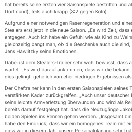
hat bereits seine ersten vier Saisonspiele bestritten und 
Dortmund), teils auch knapp (3:2 gegen Köln).
Aufgrund einer notwendigen Rasenregeneration und eines
Stealers erst jetzt in die neue Saison. „Es wird Zeit, das
entgegen. Auch ich habe ein Gefühl wie als Kind zu Wei
gleichzeitig bangt man, ob die Geschenke auch die sind
Jens Hawlitzky seine Emotionen.
Dabei ist dem Stealers-Trainer sehr wohl bewusst, dass 
wartet. „Es wird darauf ankommen, dass wir die bekannt 
dies gelingt, gehe ich von eher niedrigen Ergebnissen al
Der Cheftrainer kann in den ersten Saisonspielen seines 
verstärkten Kader zurückgreifen. „Auch unser deutscher 
seine leichte Armverletzung überwunden und wird als Reli
bereits darauf festgelegt hat, dass die Neuzugänge Jakob
beiden Spielen ins Rennen gehen werden. „Insgesamt bin 
habe den Eindruck, dass wir ein homogenes Team mit einig
dass wir in diesem Jahr unsere Personalplanung sehr frü