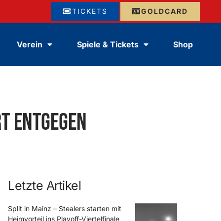
TICKETS
GOLDCARD
Verein
Spiele & Tickets
Shop
rt entgegen
Letzte Artikel
Split in Mainz – Stealers starten mit
Heimvorteil ins Playoff-Viertelfinale