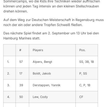
Sommercamps, wo die Kids ihre Techniken wieder auffrischen
können und jeden Tag intensiv an den kleinen Stellschrauben
drehen können.
Auf dem Weg zur Deutschen Meisterschaft in Regensburg muss
noch der ein oder andere Tropfen Schweiß fließen.
Das nächste Spiel findet am 2. September um 13 Uhr bei den
Hamburg Marines statt.
#
Players
Pos.
1.
57
Alpers, Bengt
SS, 3B, 1B
2.
17
Boldt, Jakob
P, SS
3.
39
Derstappen, Yannik
C, P, 1B
4.
50
Lew, Cody
CF