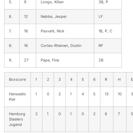
5.
9
Longo, Kilian
3B, P
6.
12
Nebbe, Jesper
LF
7.
18
Pasvahl, Nick
1B, P, C
8.
16
Cortes-Rheinen, Dustin
RF
9.
27
Pape, Fine
2B
Boxscore
1
2
3
4
5
6
R
H
Hanseatic
1
0
2
1
4
5
13
10
Kiel
Hamburg
2
1
0
1
0
2
6
7
5
Stealers
Jugend