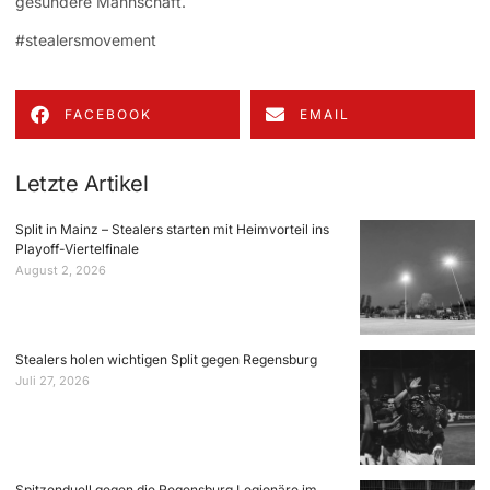
gesündere Mannschaft.
#stealersmovement
FACEBOOK
EMAIL
Letzte Artikel
Split in Mainz – Stealers starten mit Heimvorteil ins
Playoff-Viertelfinale
August 2, 2026
Stealers holen wichtigen Split gegen Regensburg
Juli 27, 2026
Spitzenduell gegen die Regensburg Legionäre im