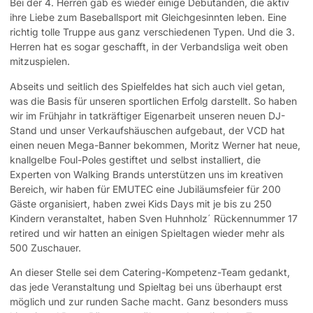
Bei der 4. Herren gab es wieder einige Debütanden, die aktiv
ihre Liebe zum Baseballsport mit Gleichgesinnten leben. Eine
richtig tolle Truppe aus ganz verschiedenen Typen. Und die 3.
Herren hat es sogar geschafft, in der Verbandsliga weit oben
mitzuspielen.
Abseits und seitlich des Spielfeldes hat sich auch viel getan,
was die Basis für unseren sportlichen Erfolg darstellt. So haben
wir im Frühjahr in tatkräftiger Eigenarbeit unseren neuen DJ-
Stand und unser Verkaufshäuschen aufgebaut, der VCD hat
einen neuen Mega-Banner bekommen, Moritz Werner hat neue,
knallgelbe Foul-Poles gestiftet und selbst installiert, die
Experten von Walking Brands unterstützen uns im kreativen
Bereich, wir haben für EMUTEC eine Jubiläumsfeier für 200
Gäste organisiert, haben zwei Kids Days mit je bis zu 250
Kindern veranstaltet, haben Sven Huhnholz´ Rückennummer 17
retired und wir hatten an einigen Spieltagen wieder mehr als
500 Zuschauer.
An dieser Stelle sei dem Catering-Kompetenz-Team gedankt,
das jede Veranstaltung und Spieltag bei uns überhaupt erst
möglich und zur runden Sache macht. Ganz besonders muss