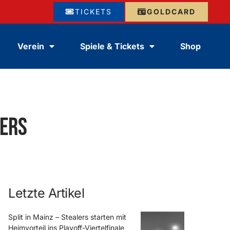
TICKETS
GOLDCARD
Verein
Spiele & Tickets
Shop
lers
Letzte Artikel
Split in Mainz – Stealers starten mit
Heimvorteil ins Playoff-Viertelfinale