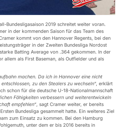
ll-Bundesligasaison 2019 schreitet weiter voran.
Cramer in der kommenden Saison für das Team des
Cramer kommt von den Hannover Regents, bei den
eistungsträger in der Zweiten Bundesliga Nordost
r starke Batting Average von .364 gekommen. In der
vor allem als First Baseman, als Outfielder und als
Laufbahn machen. Da ich in Hannover eine nicht
h entschlossen, zu den Stealers zu wechseln
“, erklärt
auch schon für die deutsche U-18-Nationalmannschaft
lichen Fähigkeiten verbessern und weiterentwickeln
chaft empfehlen“
, sagt Cramer weiter, er bereits
Ersten Bundesliga gesammelt hatte. Ein weiteres Ziel
lteam zum Einsatz zu kommen. Bei den Hamburg
ohlgemuth, unter dem er bis 2016 bereits in